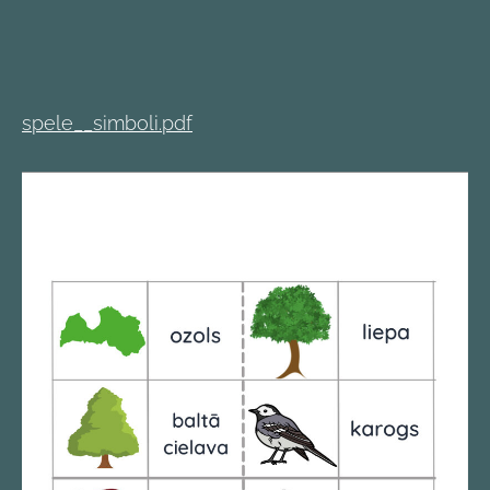
spele__simboli.pdf