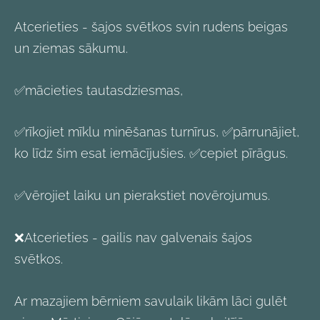
Atcerieties - šajos svētkos svin rudens beigas
un ziemas sākumu.
✅mācieties tautasdziesmas,
✅rīkojiet mīklu minēšanas turnīrus, ✅pārrunājiet,
ko līdz šim esat iemācījušies. ✅cepiet pīrāgus.
✅vērojiet laiku un pierakstiet novērojumus.
❌Atcerieties - gailis nav galvenais šajos
svētkos.
Ar mazajiem bērniem savulaik likām lāci gulēt