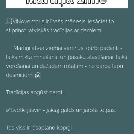
🇱🇻Novembris ir īpašs mēnesis. Iesāciet to
stiprinot latviskās tradīcijas ar darbiem.
Mārtiņi atver ziemai vārtiņus, darbi padarīti -
laiks mīklu minēšanai un pasaku stāstīšanai, laika
vērošanai un dažādām rotaļām - ne darba lapu
desmitiem! 🤗
Tradīcijas apgūst darot.
✅Svētki jāsvin - jāklāj galds un jārotā telpas.
Tas viss ir jāsaplāno kopīgi.