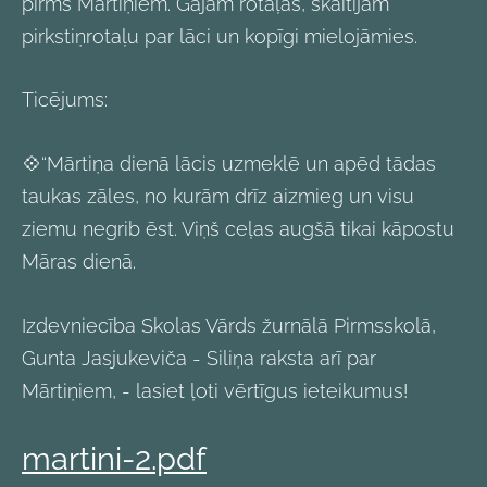
pirms Mārtiņiem. Gājām rotaļās, skaitījām
pirkstiņrotaļu par lāci un kopīgi mielojāmies.
Ticējums:
💠“Mārtiņa dienā lācis uzmeklē un apēd tādas
taukas zāles, no kurām drīz aizmieg un visu
ziemu negrib ēst. Viņš ceļas augšā tikai kāpostu
Māras dienā.
Izdevniecība Skolas Vārds žurnālā Pirmsskolā,
Gunta Jasjukeviča - Siliņa raksta arī par
Mārtiņiem, - lasiet ļoti vērtīgus ieteikumus!
martini-2.pdf