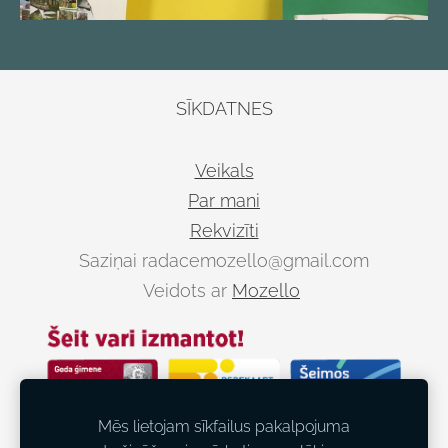
SĪKDATNES
Veikals
Par mani
Rekvizīti
Saziņai
radacemozello@gmail.com
Veidots ar
Mozello
Mēs lietojam sīkfailus pakalpojuma