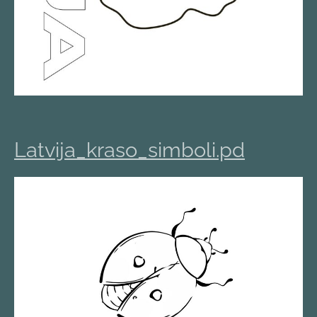
Latvija_kraso_simboli.pd