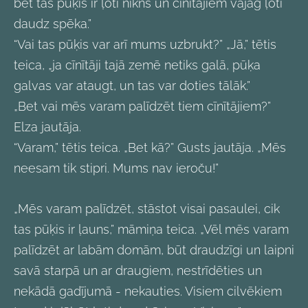
bet tas pūķis ir ļoti nikns un cīnītājiem vajag ļoti
daudz spēka.”
“Vai tas pūķis var arī mums uzbrukt?” „Jā,” tētis
teica, „ja cīnītāji tajā zemē netiks galā, pūķa
galvas var ataugt, un tas var doties tālāk.”
„Bet vai mēs varam palīdzēt tiem cīnītājiem?”
Elza jautāja.
“Varam,” tētis teica. „Bet kā?” Gusts jautāja. „Mēs
neesam tik stipri. Mums nav ieroču!”
„Mēs varam palīdzēt, stāstot visai pasaulei, cik
tas pūķis ir ļauns,” māmiņa teica. „Vēl mēs varam
palīdzēt ar labām domām, būt draudzīgi un laipni
savā starpā un ar draugiem, nestrīdēties un
nekādā gadījumā - nekauties. Visiem cilvēkiem