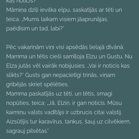
kas noticis?”
Māmiņa dziļi ievilka elpu, saskatījās ar tēti un
teica: „Mums laikam visiem jāaprunājas,
paēdīsim un tad, labi?”
Pēc vakariņām viņi visi apsēdās lielajā dīvānā.
Mamma un tētis cieši samīļoja Elzu un Gustu. Nu
Elza jutās vēl vairāk nobijusies. „Vai ir noticis kas
slikts?” Gusts gan nepacietīgi trinās, viņam
gribējās skriet spēlēties.
Mamma paskatījās uz tēti, un tētis, smagi
nopūties, teica: „Jā, Elziņ, ir gan noticis. Mūsu
kaimiņu valsts vadītājs ir uzbrucis citai valstij.
Aizsūtījis tur karavīrus, tankus, šauj uz cilvēkiem,
sagrauj pilsētas.”