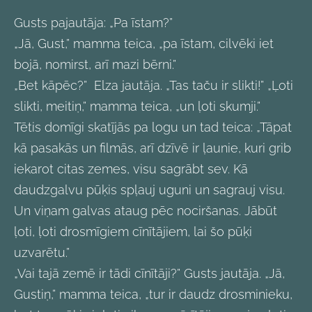
Gusts pajautāja: „Pa īstam?”
„Jā, Gust,” mamma teica, „pa īstam, cilvēki iet
bojā, nomirst, arī mazi bērni.”
„Bet kāpēc?” Elza jautāja. „Tas taču ir slikti!” „Ļoti
slikti, meitiņ,” mamma teica, „un ļoti skumji.”
Tētis domīgi skatījās pa logu un tad teica: „Tāpat
kā pasakās un filmās, arī dzīvē ir ļaunie, kuri grib
iekarot citas zemes, visu sagrābt sev. Kā
daudzgalvu pūķis spļauj uguni un sagrauj visu.
Un viņam galvas ataug pēc nociršanas. Jābūt
ļoti, ļoti drosmīgiem cīnītājiem, lai šo pūķi
uzvarētu.”
„Vai tajā zemē ir tādi cīnītāji?” Gusts jautāja. „Jā,
Gustiņ,” mamma teica, „tur ir daudz drosminieku,