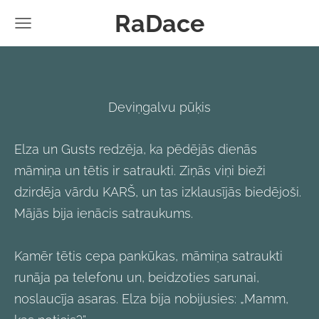
RaDace
Deviņgalvu pūķis
Elza un Gusts redzēja, ka pēdējās dienās
māmiņa un tētis ir satraukti. Ziņās viņi bieži
dzirdēja vārdu KARŠ, un tas izklausījās biedējoši.
Mājās bija ienācis satraukums.
Kamēr tētis cepa pankūkas, māmiņa satraukti
runāja pa telefonu un, beidzoties sarunai,
noslaucīja asaras. Elza bija nobijusies: „Mamm,