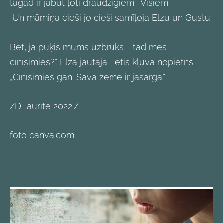
tagad ir jābūt ļoti draudzīgiem. Visiem. ”
Un māmiņa cieši jo cieši samīļoja Elzu un Gustu.
Bet, ja pūķis mums uzbruks - tad mēs
cīnīsimies?” Elza jautāja. Tētis kļuva nopietns:
„Cīnīsimies gan. Sava zeme ir jāsargā.”
/D.Taurīte 2022./
foto canva.com