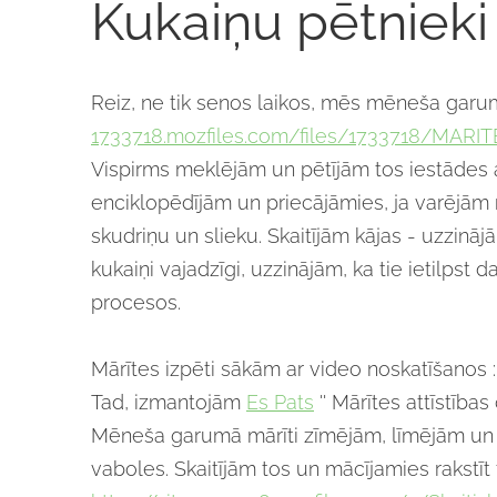
Kukaiņu pētnieki
Reiz, ne tik senos laikos, mēs mēneša garu
1733718.mozfiles.com/files/1733718/MARIT
Vispirms meklējām un pētījām tos iestādes ap
enciklopēdījām un priecājāmies, ja varējām no
skudriņu un slieku. Skaitījām kājas - uzzinā
kukaiņi vajadzīgi, uzzinājām, ka tie ietilp
procesos.
Mārītes izpēti sākām ar video noskatīšanos :
Tad, izmantojām
Es Pats
'' Mārītes attīstība
Mēneša garumā mārīti zīmējām, līmējām un k
vaboles. Skaitījām tos un mācījamies rakst