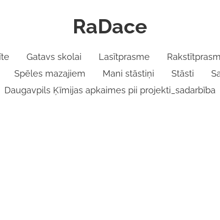
RaDace
te
Gatavs skolai
Lasītprasme
Rakstītpras
Spēles mazajiem
Mani stāstiņi
Stāsti
S
Daugavpils Ķīmijas apkaimes pii projekti_sadarbība