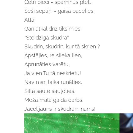
Četri pieci - spārniņus plet,
Šeši septiņi - gaisā pacelies.
Attā!
Gan atkal drīz tiksimies!
''Steidzīgā skudra''
Skudriņ, skudriņ, kur tā skrien ?
Apstājies, re slieka lien,
Aprunāties varētu,
Ja vien Tu tā neskrietu!
Nav man laika runāties,
Siltā saulē sauļoties,
Meža malā gaida darbs,
Jāceļ jauns ir skudrām nams!