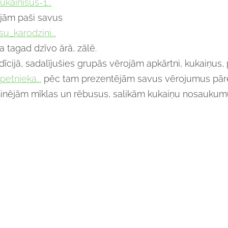
kainisus-1...
ējām paši savus
u_karodzini...
a tagad dzīvo ārā, zālē.
jā, sadalījušies grupās vērojām apkārtni, kukaiņus,
etnieka...
pēc tam prezentējām savus vērojumus pārē
nējām mīklas un rēbusus, salikām kukaiņu nosaukumus