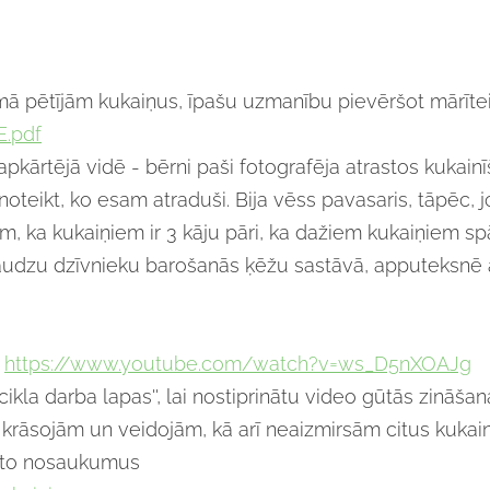
mā pētījām kukaiņus, īpašu uzmanību pievēršot mārītei
E.pdf
kārtējā vidē - bērni paši fotografēja atrastos kukainīš
teikt, ko esam atraduši. Bija vēss pavasaris, tāpēc, jo 
jām, ka kukaiņiem ir 3 kāju pāri, ka dažiem kukaiņiem 
st daudzu dzīvnieku barošanās ķēžu sastāvā, apputeks
https://www.youtube.com/watch?v=ws_D5nXOAJg
s cikla darba lapas'', lai nostiprinātu video gūtās zināšan
rāsojām un veidojām, kā arī neaizmirsām citus kukainī
īt to nosaukumus