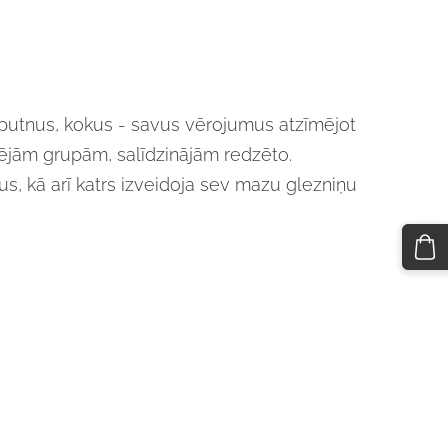
 putnus, kokus - savus vērojumus atzīmējot
jām grupām, salīdzinājām redzēto.
, kā arī katrs izveidoja sev mazu glezniņu