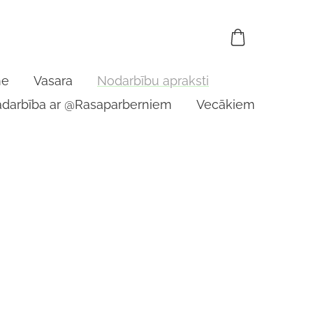
me
Vasara
Nodarbību apraksti
adarbība ar @Rasaparberniem
Vecākiem