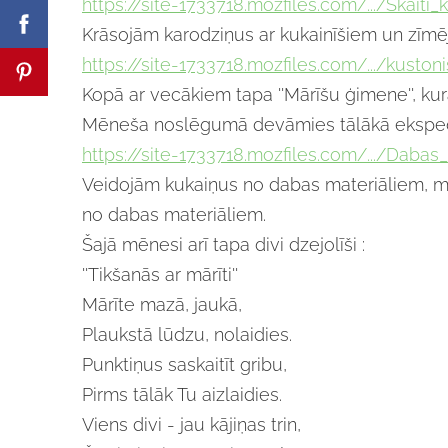
https://site-1733718.mozfiles.com/.../Skaiti_ku
Krāsojām karodziņus ar kukainīšiem un zīm
https://site-1733718.mozfiles.com/.../kustonis
Kopā ar vecākiem tapa ''Mārīšu ģimene'', kur
Mēneša noslēgumā devāmies tālākā ekspedīci
https://site-1733718.mozfiles.com/.../Dabas_p
Veidojām kukaiņus no dabas materiāliem, mi
no dabas materiāliem.
Šajā mēnesi arī tapa divi dzejolīši :
''Tikšanās ar mārīti''
Mārīte mazā, jaukā,
Plaukstā lūdzu, nolaidies.
Punktiņus saskaitīt gribu,
Pirms tālāk Tu aizlaidies.
Viens divi - jau kājiņas trin,