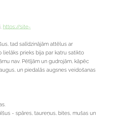
.
https://site-
us, tad salīdzinājām attēlus ar
lielāks prieks bija par katru satikto
spārnu nav. Pētījām un gudrojām, kāpēc
nē augus, un piedalās augsnes veidošanas
as.
šus - spāres, taureņus, bites, mušas un