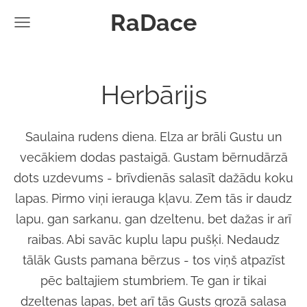
RaDace
Herbārijs
Saulaina rudens diena. Elza ar brāli Gustu un
vecākiem dodas pastaigā. Gustam bērnudārzā
dots uzdevums - brīvdienās salasīt dažādu koku
lapas. Pirmo viņi ierauga kļavu. Zem tās ir daudz
lapu, gan sarkanu, gan dzeltenu, bet dažas ir arī
raibas. Abi savāc kuplu lapu pušķi. Nedaudz
tālāk Gusts pamana bērzus - tos viņš atpazīst
pēc baltajiem stumbriem. Te gan ir tikai
dzeltenas lapas, bet arī tās Gusts grozā salasa