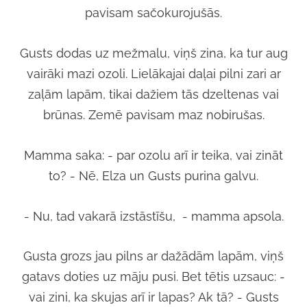
pavisam sačokurojušās.
Gusts dodas uz mežmalu, viņš zina, ka tur aug
vairāki mazi ozoli. Lielākajai daļai pilni zari ar
zaļām lapām, tikai dažiem tās dzeltenas vai
brūnas. Zemē pavisam maz nobirušas.
Mamma saka: - par ozolu arī ir teika, vai zināt
to? - Nē, Elza un Gusts purina galvu.
- Nu, tad vakarā izstāstīšu, - mamma apsola.
Gusta grozs jau pilns ar dažādām lapām, viņš
gatavs doties uz māju pusi. Bet tētis uzsauc: -
vai zini, ka skujas arī ir lapas? Ak tā? - Gusts