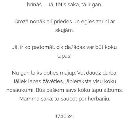
brīnās. - Jā, tētis saka, tā ir gan.
Grozā nonāk arī priedes un egles zariņi ar
skujām.
Jā, ir ko padomāt, cik dažādas var būt koku
lapas!
Nu gan laiks doties mājup. Vēl daudz darba.
Jāliek lapas žāvēties, jāpieraksta visu koku
nosaukumi. Būs pašiem savs koku lapu albums.
Mamma saka: to saucot par herbāriju.
17.10.24.