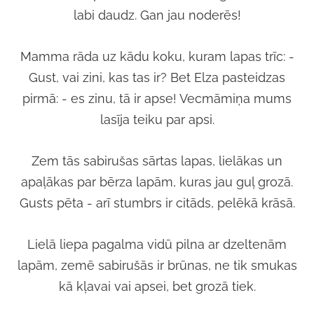
labi daudz. Gan jau noderēs!
Mamma rāda uz kādu koku, kuram lapas trīc: -
Gust, vai zini, kas tas ir? Bet Elza pasteidzas
pirmā: - es zinu, tā ir apse! Vecmāmiņa mums
lasīja teiku par apsi.
Zem tās sabirušas sārtas lapas, lielākas un
apaļākas par bērza lapām, kuras jau guļ grozā.
Gusts pēta - arī stumbrs ir citāds, pelēkā krāsā.
Lielā liepa pagalma vidū pilna ar dzeltenām
lapām, zemē sabirušās ir brūnas, ne tik smukas
kā kļavai vai apsei, bet grozā tiek.