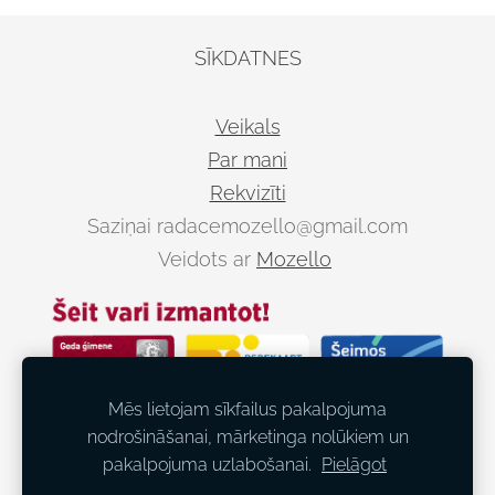
SĪKDATNES
Veikals
Par mani
Rekvizīti
Saziņai
radacemozello@gmail.com
Veidots ar
Mozello
Mēs lietojam sīkfailus pakalpojuma
nodrošināšanai, mārketinga nolūkiem un
pakalpojuma uzlabošanai.
Pielāgot