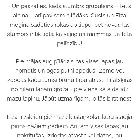
- Un paskaties, kāds stumbrs grubuļains, - tētis
aicina, - arī pavisam citādāks. Gusts un Elza
mēģina sadoties rokās ap liepu, bet nevar. Tās
stumbrs ir tik liels, ka vajag arī mammas un tēta
palīdzību!
Pie mājas aug pīlādzis, tas visas lapas jau
nometis un ogas putni apēduši. Zemē vēl
izdodas kādu tumši brūnu lapu atrast. Tā atšķiras
no citām lapām grozā - pie viena kāta daudz
mazu lapiņu. Jābūt uzmanīgam, jo tās birst nost.
Elza aizskrien pie mazā kastaņkoka, kuru stādīja
pirms dažiem gadiem. Arī tam visas lapas jau
nokritušas. Izdodas atrast tikai dažas, jau