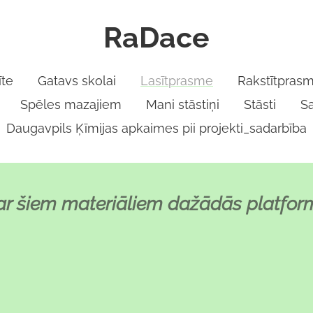
RaDace
te
Gatavs skolai
Lasītprasme
Rakstītpras
Spēles mazajiem
Mani stāstiņi
Stāsti
S
Daugavpils Ķīmijas apkaimes pii projekti_sadarbība
 ar šiem materiāliem dažādās platformā