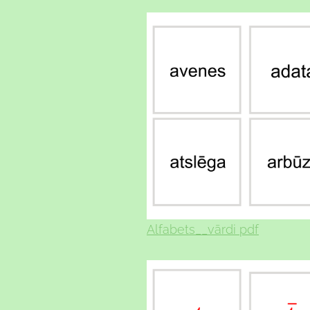
Alfabets__vārdi pdf