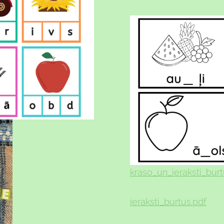
kraso_un_ieraksti_burt
ieraksti_burtus.pdf