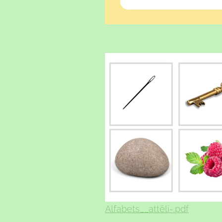
Alfabets__attēli-.pdf