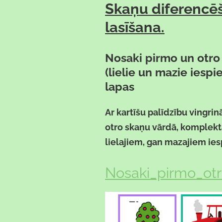
Skaņu diferencē
lasīšana.
Nosaki pirmo un otro
(lielie un mazie iespi
lapas
Ar kartīšu palīdzību vingrin
otro skaņu vārdā, komplektā 
lielajiem, gan mazajiem ie
Nosaki_pirmo_otr