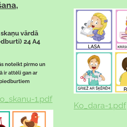
šana,
 skaņu vārdā
edburti) 24 A4
ās noteikt pirmo un
ir attēli gan ar
spiedburtiem
o_skanu-1.pdf
Ko_dara-1.pdf