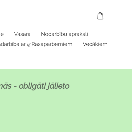
me
Vasara
Nodarbību apraksti
adarbība ar @Rasaparberniem
Vecākiem
s - obligāti jālieto