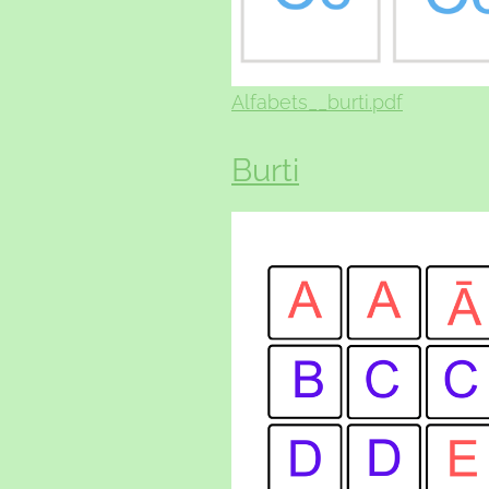
Alfabets__burti.pdf
Burti