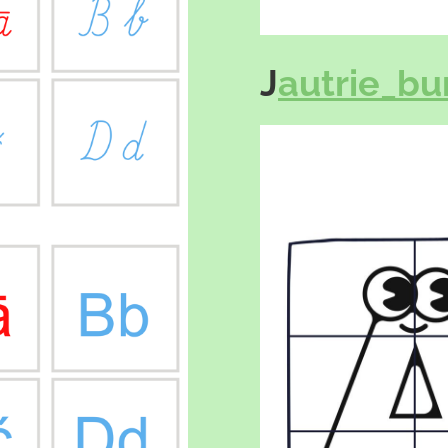
J
autrie_bur