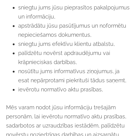
sniegtu jums jūsu pieprasītos pakalpojumus
un informāciju,
apstrādātu jūsu pasūtījumus un noformētu
nepieciešamos dokumentus,
sniegtu jums efektīvu klientu atbalstu,
palīdzētu novērst apdraudējumu vai
krāpnieciskas darbības,
nosūtītu jums informatīvus ziņojumus, ja
esat nepārprotami piekrituši tādus saņemt,
ievērotu normatīvo aktu prasības,
Mēs varam nodot jūsu informāciju trešajām
personām, lai ievērotu normatīvo aktu prasības,
sadarbotos ar uzraudzības iestādēm, palīdzētu
novērstu noziedzīgas darbības un aizsargātu