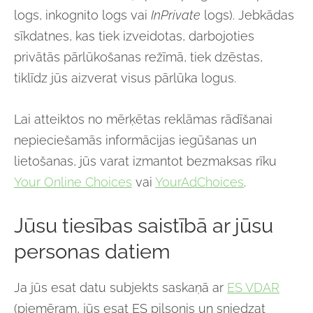
logs, inkognito logs vai
InPrivate
logs). Jebkādas
sīkdatnes, kas tiek izveidotas, darbojoties
privātās pārlūkošanas režīmā, tiek dzēstas,
tiklīdz jūs aizverat visus pārlūka logus.
Lai atteiktos no mērķētas reklāmas rādīšanai
nepieciešamās informācijas iegūšanas un
lietošanas, jūs varat izmantot bezmaksas rīku
Your Online Choices
vai
YourAdChoices
.
Jūsu tiesības saistībā ar jūsu
personas datiem
Ja jūs esat datu subjekts saskaņā ar
ES VDAR
(piemēram, jūs esat ES pilsonis un sniedzat