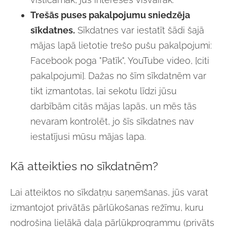
Trešās puses pakalpojumu sniedzēja
sīkdatnes.
Sīkdatnes var iestatīt šādi šajā
mājas lapā lietotie trešo pušu pakalpojumi:
Facebook poga "Patīk", YouTube video,
[citi
pakalpojumi]
. Dažas no šīm sīkdatnēm var
tikt izmantotas, lai sekotu līdzi jūsu
darbībām citās mājas lapās, un mēs tās
nevaram kontrolēt, jo šīs sīkdatnes nav
iestatījusi mūsu mājas lapa.
Kā atteikties no sīkdatnēm?
Lai atteiktos no sīkdatņu saņemšanas, jūs varat
izmantojot privātās pārlūkošanas režīmu, kuru
nodrošina lielākā daļa pārlūkprogrammu (privāts