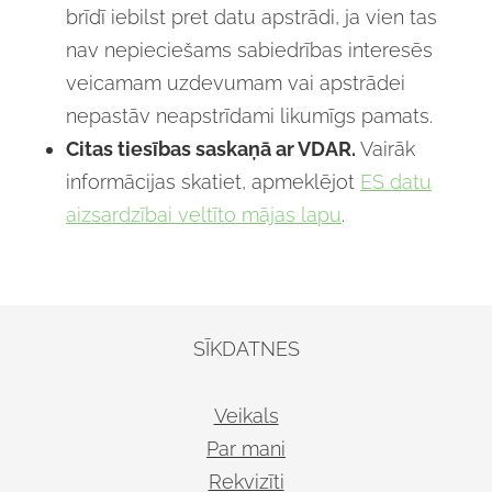
brīdī iebilst pret datu apstrādi, ja vien tas
nav nepieciešams sabiedrības interesēs
veicamam uzdevumam vai apstrādei
nepastāv neapstrīdami likumīgs pamats.
Citas tiesības saskaņā ar VDAR.
Vairāk
informācijas skatiet, apmeklējot
ES datu
aizsardzībai veltīto mājas lapu
.
SĪKDATNES
Veikals
Par mani
Rekvizīti