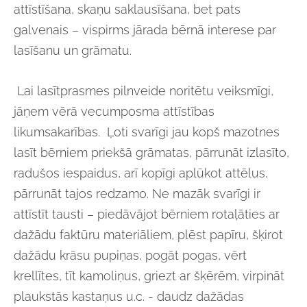
attīstīšana, skaņu saklausīšana, bet pats
galvenais – vispirms jārada bērnā interese par
lasīšanu un grāmatu.
Lai lasītprasmes pilnveide noritētu veiksmīgi,
jāņem vērā vecumposma attīstības
likumsakarības. Ļoti svarīgi jau kopš mazotnes
lasīt bērniem priekšā grāmatas, pārrunāt izlasīto,
radušos iespaidus, arī kopīgi aplūkot attēlus,
pārrunāt tajos redzamo. Ne mazāk svarīgi ir
attīstīt tausti – piedāvājot bērniem rotaļāties ar
dažādu faktūru materiāliem, plēst papīru, šķirot
dažādu krāsu pupiņas, pogāt pogas, vērt
krellītes, tīt kamoliņus, griezt ar šķērēm, virpināt
plaukstās kastaņus u.c. - daudz dažādas