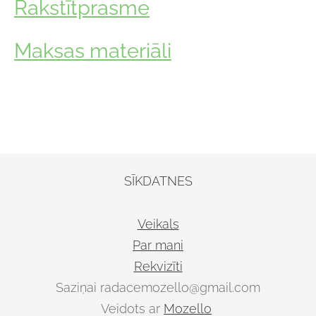
Rakstītprasme
Maksas materiāli
SĪKDATNES
Veikals
Par mani
Rekvizīti
Saziņai
radacemozello@gmail.com
Veidots ar
Mozello