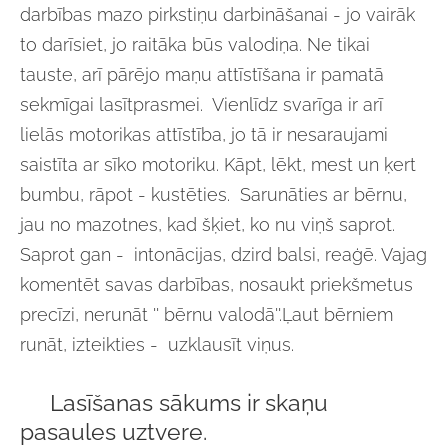
darbības mazo pirkstiņu darbināšanai - jo vairāk
to darīsiet, jo raitāka būs valodiņa. Ne tikai
tauste, arī pārējo maņu attīstīšana ir pamatā
sekmīgai lasītprasmei. Vienlīdz svarīga ir arī
lielās motorikas attīstība, jo tā ir nesaraujami
saistīta ar sīko motoriku. Kāpt, lēkt, mest un ķert
bumbu, rāpot - kustēties. Sarunāties ar bērnu,
jau no mazotnes, kad šķiet, ko nu viņš saprot.
Saprot gan - intonācijas, dzird balsi, reaģē. Vajag
komentēt savas darbības, nosaukt priekšmetus
precīzi, nerunāt '' bērnu valodā''.Ļaut bērniem
runāt, izteikties - uzklausīt viņus.
Lasīšanas sākums ir skaņu
pasaules uztvere.