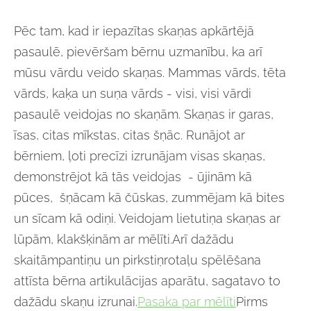
Pēc tam, kad ir iepazītas skaņas apkārtējā
pasaulē, pievēršam bērnu uzmanību, ka arī
mūsu vārdu veido skaņas. Mammas vārds, tēta
vārds, kaķa un suņa vārds - visi, visi vārdi
pasaulē veidojas no skaņām. Skaņas ir garas,
īsas, citas mīkstas, citas šņāc. Runājot ar
bērniem, ļoti precīzi izrunājam visas skaņas,
demonstrējot kā tās veidojas - ūjinām kā
pūces, šņācam kā čūskas, zummējam kā bites
un sīcam kā odiņi. Veidojam lietutiņa skaņas ar
lūpām, klakšķinām ar mēlīti.Arī dažādu
skaitāmpantiņu un pirkstiņrotaļu spēlēšana
attīsta bērna artikulācijas aparātu, sagatavo to
dažādu skaņu izrunai.
Pasaka par mēlīti
Pirms