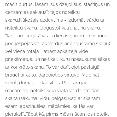
mācīt burtus, lasām īsus dzejolīšus, stāstiņus un
cenšamies saklausīt tajos noteiktu
skaņu.Nākošais uzdevums - izdomāt vārdu ar
noteiktu skaņu, (apgūstot katru jaunu skaņu,
''lādējam kuģus'' visas dienas garumā, nosaucot
pēc iespējas vairāk vārdus ar apgūstamo skaņu).
Vēl viena rotaļa - atrast apkārtējā vidē
priekšmetus, un ne tikai, kuru nosaukums sākas
ar konkrēto skaņu. To var darīt ejot pastaigā,
brauct ar auto, darbojoties virtuvē. Mudināt
vērot, domāt, ieklausīties. Pēc tam jau
mācāmies noteikt kurā vietā vārdā atrodas
skaņa (sākumā, vidū, beigās).Kad ar skaņām
esam iepazinušies, mācāmies, ka tās var
pierakstīt.Tāpat kā, pirms mēs mācamies noteikt