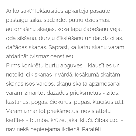
Ar ko sākt? Ieklausīties apkārtējā pasaulē
pastaigu laikā, sadzirdēt putnu dziesmas,
automašīnu skaņas, koka lapu čabēšanu vējā,
oda sīkšanu, durvju čīkstēšanu un daudz citas,
dažādas skaņas. Saprast, ka katru skaņu varam
atdarināt (vismaz censties).
Pirms konkrētu burtu apguves - klausīties un
noteikt, cik skaņas ir vārdā. Iesākumā skaitām
skaņas īsos vārdos, skaņu skaita apzīmēšanai
varam izmantot dažādus priekšmetus - zīles,
kastaņus, pogas, čiekurus, pupas, klucīšus u.t.t.
Varam izmantot priekšmetus, nevis attēlu
kartītes - bumba, krūze, jaka, kluči, čības u.c. -
nav nekā nepieejama ikdienā. Paralēli