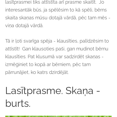
lasītprasmei tiks attīstīta arī prasme skaitīt. Jo
interesantāk būs, ja spēlēsim to kā spēli, bērns
skaita skaņas mūsu dotajā vārdā, pēc tam mēs -
viņa dotajā vārdā.
Tā ir ļoti svarīga spēja - klausīties, palīdzēsim to
attīstīt! Gan klausoties paši, gan mudinot bērnu
klausīties. Pat klusumā var sadzirdēt skaņas -
izmēģiniet to kopā ar bērniem, pēc tam
pārrunājiet, ko katrs dzirdējāt.
Lasītprasme. Skaņa -
burts.