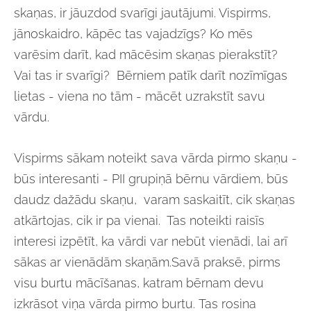
skaņas, ir jāuzdod svarīgi jautājumi. Vispirms,
jānoskaidro, kāpēc tas vajadzīgs? Ko mēs
varēsim darīt, kad mācēsim skaņas pierakstīt?
Vai tas ir svarīgi? Bērniem patīk darīt nozīmīgas
lietas - viena no tām - mācēt uzrakstīt savu
vārdu.
Vispirms sākam noteikt sava vārda pirmo skaņu -
būs interesanti - PII grupiņā bērnu vārdiem, būs
daudz dažādu skaņu, varam saskaitīt, cik skaņas
atkārtojas, cik ir pa vienai. Tas noteikti raisīs
interesi izpētīt, ka vārdi var nebūt vienādi, lai arī
sākas ar vienādām skaņām.Savā praksē, pirms
visu burtu mācīšanas, katram bērnam devu
izkrāsot viņa vārda pirmo burtu. Tas rosina