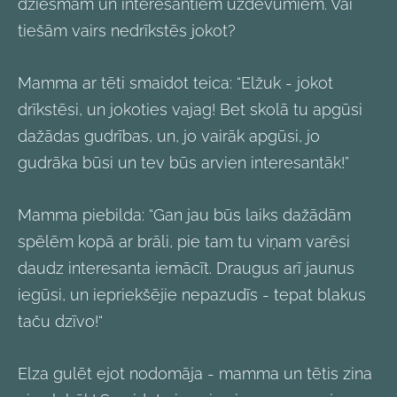
dziesmām un interesantiem uzdevumiem. Vai
tiešām vairs nedrīkstēs jokot?
Mamma ar tēti smaidot teica: “Elžuk - jokot
drīkstēsi, un jokoties vajag! Bet skolā tu apgūsi
dažādas gudrības, un, jo vairāk apgūsi, jo
gudrāka būsi un tev būs arvien interesantāk!”
Mamma piebilda: “Gan jau būs laiks dažādām
spēlēm kopā ar brāli, pie tam tu viņam varēsi
daudz interesanta iemācīt. Draugus arī jaunus
iegūsi, un iepriekšējie nepazudīs - tepat blakus
taču dzīvo!“
Elza gulēt ejot nodomāja - mamma un tētis zina