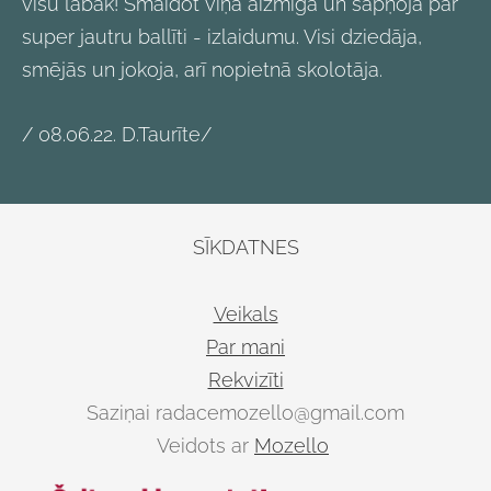
visu labāk! Smaidot viņa aizmiga un sapņoja par
super jautru ballīti - izlaidumu. Visi dziedāja,
smējās un jokoja, arī nopietnā skolotāja.
/ 08.06.22. D.Taurīte/
SĪKDATNES
Veikals
Par mani
Rekvizīti
Saziņai
radacemozello@gmail.com
Veidots ar
Mozello