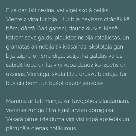
Elza gan īsti nezina, vai viņai skolā patiks.
Vienreiz viņa tur bija - tur bija pavisam citādāk kā
bērnudārzā. Gari gaiteņi, daudz durvis. Klasē
katram savs galds, plauktos nebija rotaļlietas, un
grāmatas arī nebija tik krāsainas. Skolotāja gan
bija laipna un smaidīga, solīja, ka galdus varēs
sabīdīt kopā un ka viņi kopā daudz ko izpētīs un
uzzinās. Vienalga, skola Elzu drusku biedēja. Tur
būs citi bērni, un būšot daudz jāmācās.
Mamma ar tēti manīja, ka, tuvojoties izlaidumam,
vienmēr runīgā Elza kļūst arvien domīgāka.
Vakarā pirms izlaiduma viņi visi kopā apsēdās un
pārrunāja dienas notikumus.