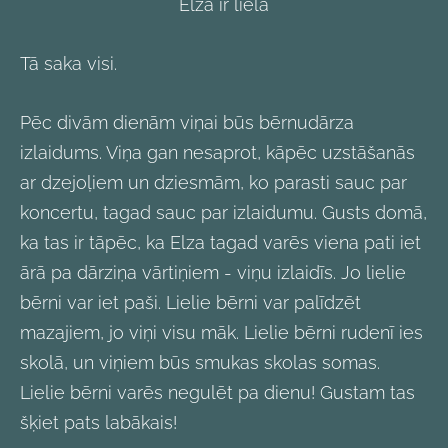
Elza ir liela
Tā saka visi.
Pēc divām dienām viņai būs bērnudārza
izlaidums. Viņa gan nesaprot, kāpēc uzstāšanās
ar dzejoļiem un dziesmām, ko parasti sauc par
koncertu, tagad sauc par izlaidumu. Gusts domā,
ka tas ir tāpēc, ka Elza tagad varēs viena pati iet
ārā pa dārziņa vārtiņiem - viņu izlaidīs. Jo lielie
bērni var iet paši. Lielie bērni var palīdzēt
mazajiem, jo viņi visu māk. Lielie bērni rudenī ies
skolā, un viņiem būs smukas skolas somas.
Lielie bērni varēs negulēt pa dienu! Gustam tas
šķiet pats labākais!