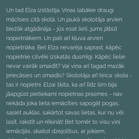
Un tad Elza izstāstīja. Viņas labākie draugi
mācīsies citā skolā. Un jaukā skolotāja arvien
biežāk atgādināja - jūs esat lieli, jums jābūt
nopietnākiem. Un pati arī kļuva arvien
nopietnāka. Bet Elza nevarēja saprast, kāpēc
nopietnie cilvēki izskatās dusmīgi. Kāpēc lielie
nevar vairāk smaidīt? Vai viņa arī tagad mazāk
priecāsies un smaidīs? Skolotāja arī teica: skola -
tas ir nopietni. Elzai šķita, ka arī līdz šim bija
jāapgūst pietiekami nopietnas prasmes - nav
nekāda joka lieta iemācīties sapogāt pogas,
sasiet auklas, sakārtot savas lietas, kur nu vēl
lasīt, rakstīt un rēķināt! Bet tomēr to visu viņi
iemācījās, skaitot dzejolīšus, ar jokiem,