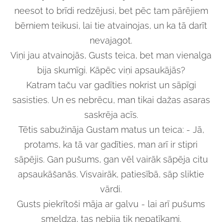
neesot to brīdi redzējusi, bet pēc tam pārējiem
bērniem teikusi, lai tie atvainojas, un ka tā darīt
nevajagot.
Viņi jau atvainojās, Gusts teica, bet man vienalga
bija skumīgi. Kāpēc viņi apsaukājās?
Katram taču var gadīties nokrist un sāpīgi
sasisties. Un es nebrēcu, man tikai dažas asaras
saskrēja acīs.
Tētis sabužināja Gustam matus un teica: - Jā,
protams, ka tā var gadīties, man arī ir stipri
sāpējis. Gan pušums, gan vēl vairāk sāpēja citu
apsaukāšanās. Visvairāk, patiesībā, sāp sliktie
vārdi.
Gusts piekrītoši māja ar galvu - lai arī pušums
smeldza, tas nebija tik nepatīkami.