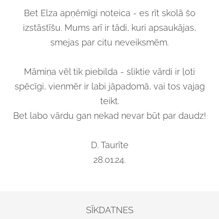
Bet Elza apņēmīgi noteica - es rīt skolā šo
izstāstīšu. Mums arī ir tādi, kuri apsaukājas,
smejas par citu neveiksmēm.
Māmiņa vēl tik piebilda - sliktie vārdi ir ļoti
spēcīgi, vienmēr ir labi jāpadomā, vai tos vajag
teikt.
Bet labo vārdu gan nekad nevar būt par daudz!
D. Taurīte
28.01.24.
SĪKDATNES