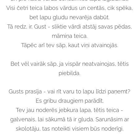
Visi četri teica labos vārdus un centās, cik spēka,
bet lapu gludu nevarēja dabūt.
Tā redz, ir, Gust - sliktie vārdi atstāj savas pēdas,
māmiņa teica.
Tāpēc arī tev sāp, kaut viņi atvainojās.
Bet vēl vairāk sāp, ja vispār neatvainojas, tētis
piebilda.
Gusts prasīja - vai rīt varu to lapu līdzi paņemt?
Es gribu draugiem parādīt.
Tev jau noderēs jebkura lapa, tētis teica -
galvenais, lai sākumā tā ir gluda. Sarunāsim ar
skolotāju, tas noteikti visiem būs noderīgi.