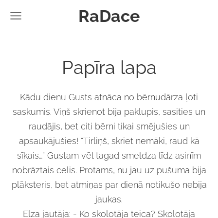
RaDace
Papīra lapa
Kādu dienu Gusts atnāca no bērnudārza ļoti
saskumis. Viņš skrienot bija paklupis, sasities un
raudājis, bet citi bērni tikai smējušies un
apsaukājušies! “Tirliņš, skriet nemāki, raud kā
sīkais…” Gustam vēl tagad smeldza līdz asinīm
nobrāztais celis. Protams, nu jau uz pušuma bija
plāksteris, bet atmiņas par dienā notikušo nebija
jaukas.
Elza jautāja: - Ko skolotāja teica? Skolotāja