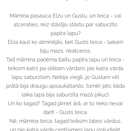
Māmiņa pasauca Elzu un Gustu, un teica - vai
atceraties, reiz stāstīju stāstu par saburzīto
papīra lapu?
Elza kaut ko atminējās, bet Gusts teica - laikam
biju mazs, neatceros.
Tad māmiņa paņēma baltu papīra lapu un teica -
teiksim katrs pa sliktam vārdam, pie katra vārda
lapu saburzīsim. Nebija viegli, jo Gustam vēl
prātā bija draugu apsaukāšanās, tomēr pēc kāda
laika lapa bija saburzīta mazā pikucī.
Un ko tagad? Tagad jāmet ārā, ar to neko nevar
darīt - Gusts teica.
Nē, māmiņa teica, tagad teiksim labos vārdus,
un pie katra vārda centīsimies lapu izgludināt.