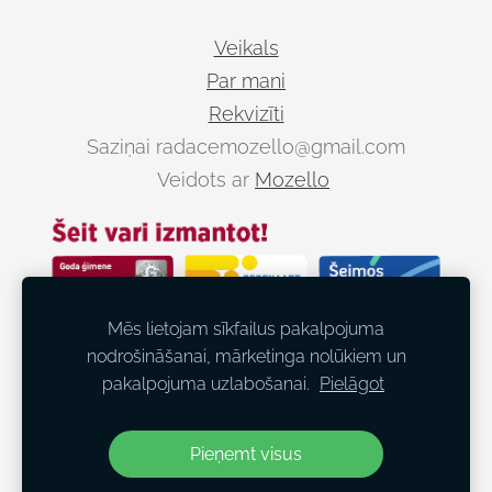
Veikals
Par mani
Rekvizīti
Saziņai
radacemozello@gmail.com
Veidots ar
Mozello
Mēs lietojam sīkfailus pakalpojuma
nodrošināšanai, mārketinga nolūkiem un
pakalpojuma uzlabošanai.
Pielāgot
Dalies
Pieņemt visus