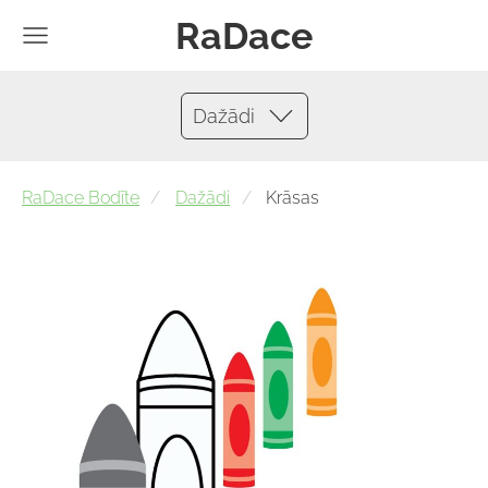
RaDace
Dažādi
RaDace Bodīte
Dažādi
Krāsas