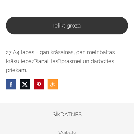
Ielikt grozā
27 A4 lapas - gan krāsainas, gan melnbaltas -
krāsu iepazīšanai, lasītprasmei un darboties
priekam.
SĪKDATNES
Veikals