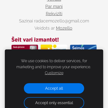
Par mani
Rekvizīti
Saziņai
radacemozello@gmail.com
Veidots ar
Mozello
We use cookies to deliver services, for
marketing and to improve your experience.
Customize
Dalies
Accept all
Accept only essential