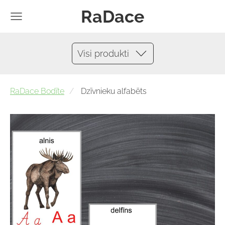
RaDace
Visi produkti
RaDace Bodīte
Dzīvnieku alfabēts