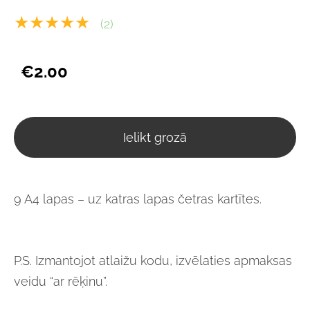
★★★★★
(2)
€2.00
Ielikt grozā
9 A4 lapas – uz katras lapas četras kartītes.
P.S. Izmantojot atlaižu kodu, izvēlaties apmaksas
veidu “ar rēķinu”.