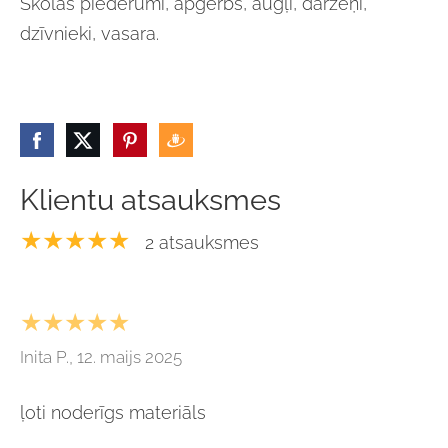
Skolas piederumi, apģērbs, augļi, dārzeņi,
dzīvnieki, vasara.
Klientu atsauksmes
★★★★★
2 atsauksmes
★★★★★
Inita P., 12. maijs 2025
ļoti noderīgs materiāls