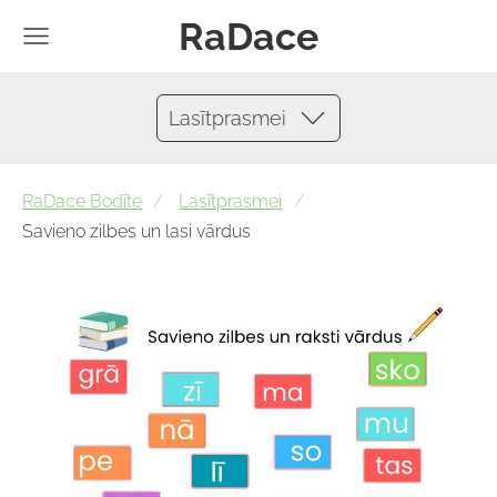
RaDace
Lasītprasmei
RaDace Bodīte
Lasītprasmei
Savieno zilbes un lasi vārdus