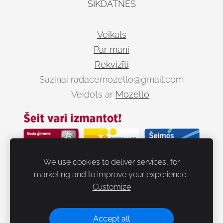
SĪKDATNES
Veikals
Par mani
Rekvizīti
Saziņai
radacemozello@gmail.com
Veidots ar
Mozello
We use cookies to deliver services, for
marketing and to improve your experience.
Customize
Dalies
Accept all