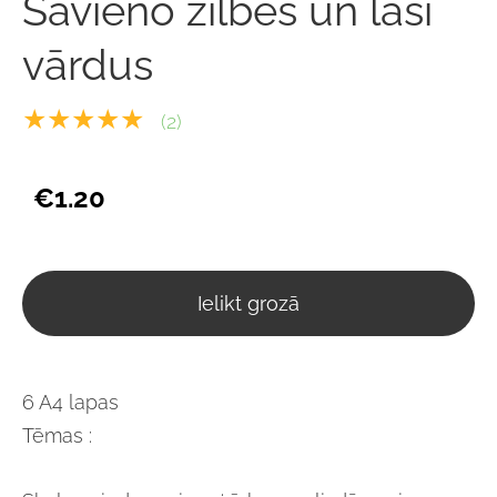
Savieno zilbes un lasi
vārdus
★★★★★
(2)
€1.20
Ielikt grozā
6 A4 lapas
Tēmas :