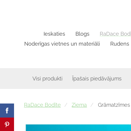
Ieskaties
Blogs
RaDace Bodī
Noderīgas vietnes un materiāli
Rudens
Visi produkti
Īpašais piedāvājums
RaDace Bodīte
Ziema
Grāmatzīmes