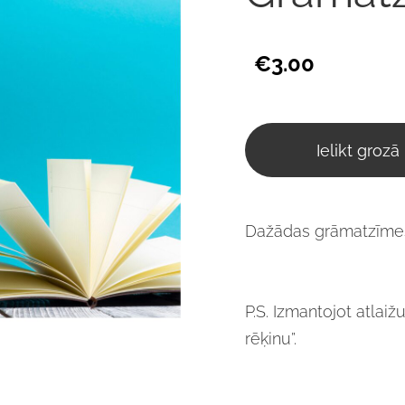
€3.00
Ielikt grozā
Dažādas grāmatzīmes 
P.S. Izmantojot atlai
rēķinu”.