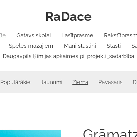
RaDace
te
Gatavs skolai
Lasītprasme
Rakstītpras
Spēles mazajiem
Mani stāstiņi
Stāsti
S
Daugavpils Ķīmijas apkaimes pii projekti_sadarbība
Populārākie
Jaunumi
Ziema
Pavasaris
D
Grāmat