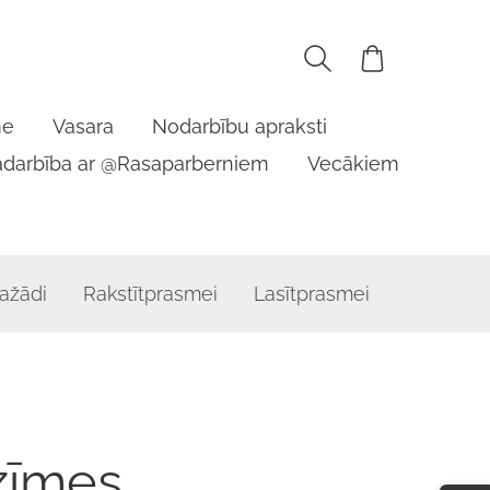
me
Vasara
Nodarbību apraksti
adarbība ar @Rasaparberniem
Vecākiem
ažādi
Rakstītprasmei
Lasītprasmei
zīmes