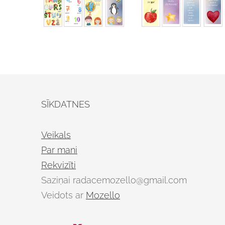
SĪKDATNES
Veikals
Par mani
Rekvizīti
Saziņai
radacemozello@gmail.com
Veidots ar
Mozello