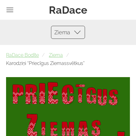
RaDace
Ziema
RaDace Bodīte
Ziema
Karodziņi “Priecīgus Ziemassvētkus”