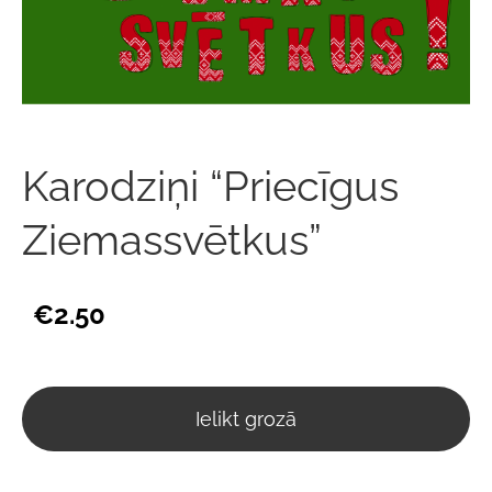
Karodziņi “Priecīgus
Ziemassvētkus”
€2.50
Ielikt grozā