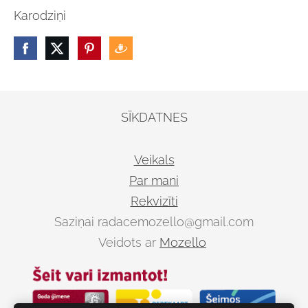
Karodziņi
SĪKDATNES
Veikals
Par mani
Rekvizīti
Saziņai
radacemozello@gmail.com
Veidots ar
Mozello