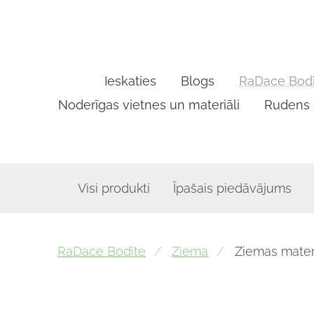
Ieskaties
Blogs
RaDace Bodī
Noderīgas vietnes un materiāli
Rudens
Visi produkti
Īpašais piedāvājums
RaDace Bodīte
Ziema
Ziemas mate