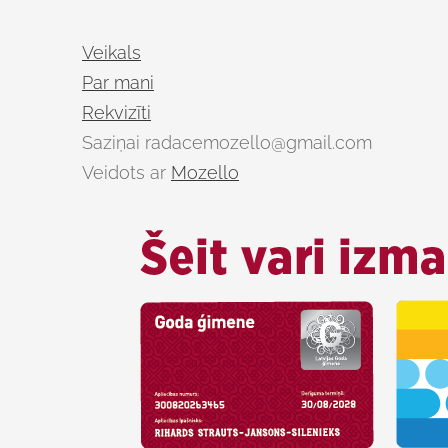
Veikals
Par mani
Rekvizīti
Saziņai
radacemozello@gmail.com
Veidots ar
Mozello