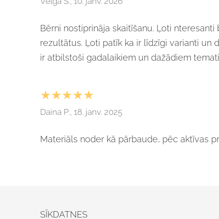
Velga S., 10. janv. 2026
Bērni nostiprināja skaitīšanu. Ļoti nteresant
rezultātus. Ļoti patīk ka ir līdzīgi varianti 
ir atbilstoši gadalaikiem un dažādiem temati
★★★★★
Daina P., 18. janv. 2025
Materiāls noder kā pārbaude, pēc aktīvas pr
SĪKDATNES