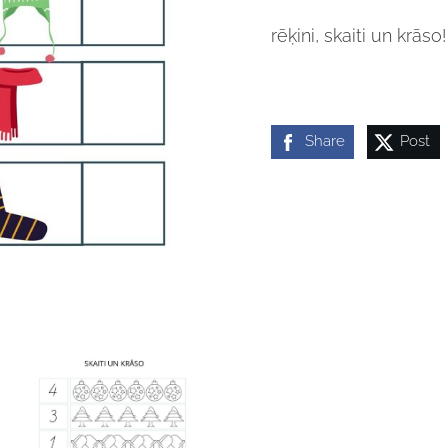
rēķini, skaiti un krāso!
Share
Post