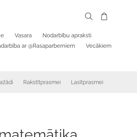
me
Vasara
Nodarbību apraksti
adarbība ar @Rasaparberniem
Vecākiem
ažādi
Rakstītprasmei
Lasītprasmei
 matemātika