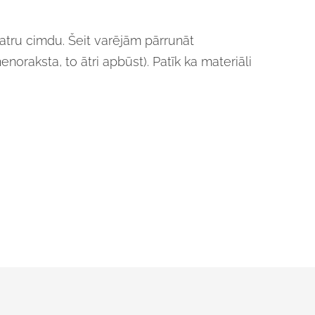
 katru cimdu. Šeit varējām pārrunāt
enoraksta, to ātri apbūst). Patīk ka materiāli