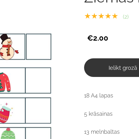
★★★★★
(2)
€2.00
Ielikt grozā
18 A4 lapas
5 krāsainas
13 melnbaltas