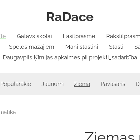
RaDace
te
Gatavs skolai
Lasītprasme
Rakstītpras
Spēles mazajiem
Mani stāstiņi
Stāsti
S
Daugavpils Ķīmijas apkaimes pii projekti_sadarbība
Populārākie
Jaunumi
Ziema
Pavasaris
D
mātika
Ziemas