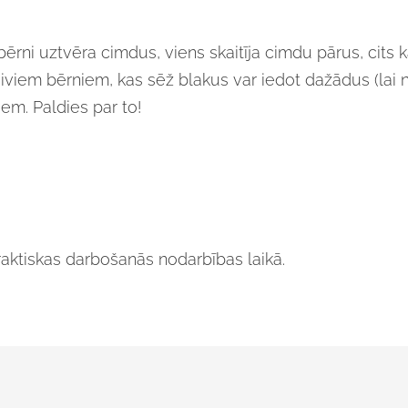
i bērni uztvēra cimdus, viens skaitīja cimdu pārus, cits
un diviem bērniem, kas sēž blakus var iedot dažādus (lai n
em. Paldies par to!
aktiskas darbošanās nodarbības laikā.