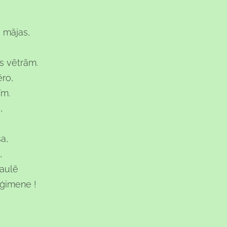
 mājas,
s vētrām.
ro,
īm.
,
a,
,
saulē
 ģimene !