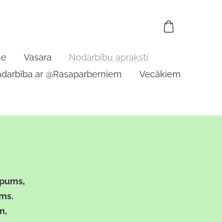
me
Vasara
Nodarbību apraksti
adarbība ar @Rasaparberniem
Vecākiem
ēpums,
ums.
m,