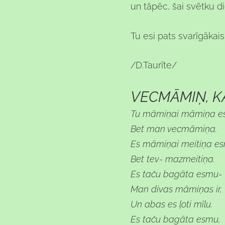
un tāpēc, šai svētku d
Tu esi pats svarīgākais
/D.Taurīte/
VECMĀMIŅ, KĀ
Tu māmiņai māmiņa es
Bet man vecmāmiņa.
Es māmiņai meitiņa e
Bet tev- mazmeitiņa.
Es taču bagāta esmu-
Man divas māmiņas ir,
Un abas es ļoti mīlu.
Es taču bagāta esmu,