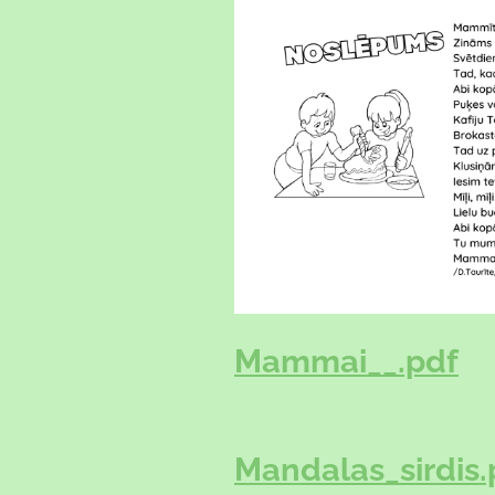
Mammai__.pdf
Mandalas_sirdis.