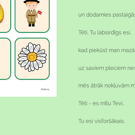
un dodamies pastaigās
Tēti, Tu labsirdīgs esi,
kad piekūst man mazās
uz saviem pleciem nes
mēs ātrāk nokļuvām m
Tēti - es mīlu Tevi,
Tu esi visforšākais,