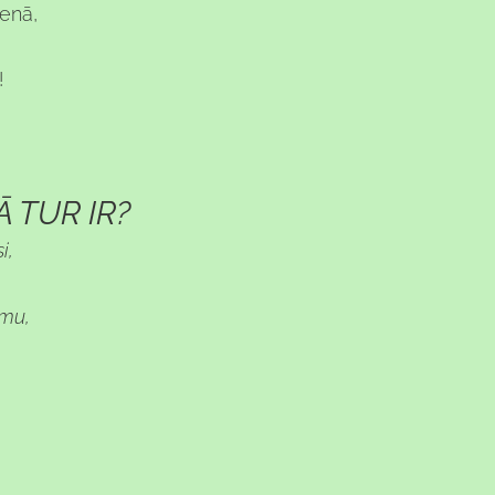
ienā,
!
 TUR IR?
i,
smu,