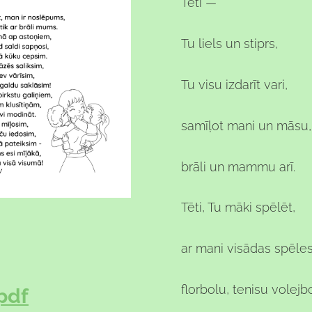
Tēti —
Tu liels un stiprs,
Tu visu izdarīt vari,
samīļot mani un māsu,
brāli un mammu arī.
Tēti, Tu māki spēlēt,
ar mani visādas spēles
florbolu, tenisu volejb
pdf