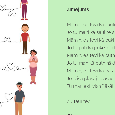
Zīmējums
Māmiņ, es tevi kā saulī
Jo tu mani kā saulīte si
Māmiņ, es tevi kā puķi
Jo tu pati kā puķe zied
Māmiņ, es tevi kā put
Jo tu man kā putniņš d
Māmiņ, es tevi kā pasa
Jo visā plašajā pasau
Tu man esi vismīļākā!
/D.Taurīte/