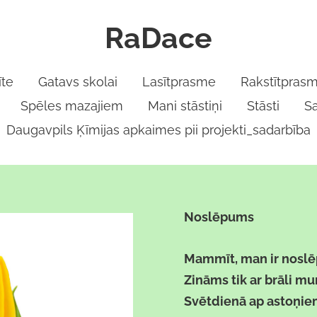
RaDace
te
Gatavs skolai
Lasītprasme
Rakstītpras
Spēles mazajiem
Mani stāstiņi
Stāsti
S
Daugavpils Ķīmijas apkaimes pii projekti_sadarbība
Noslēpums
Mammīt, man ir nosl
Zināms tik ar brāli m
Svētdienā ap astoņie