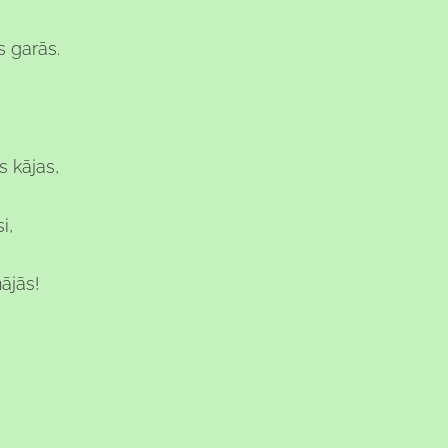
 garās.
 kājas,
i,
ājās!