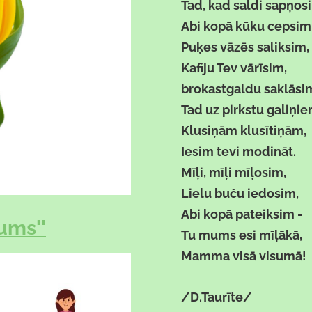
Tad, kad saldi sapņosi
Abi kopā kūku cepsim
Puķes vāzēs saliksim,
Kafiju Tev vārīsim,
brokastgaldu saklāsi
Tad uz pirkstu galiņie
Klusiņām klusītiņām,
Iesim tevi modināt.
Mīļi, mīļi mīļosim,
Lielu buču iedosim,
Abi kopā pateiksim -
ums''
Tu mums esi mīļākā,
Mamma visā visumā!
/D.Taurīte/