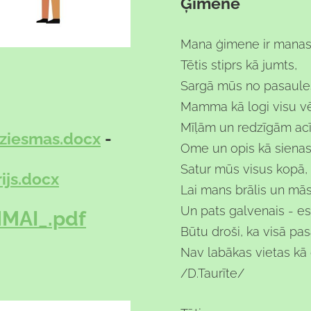
Ģimene
Mana ģimene ir manas
Tētis stiprs kā jumts,
Sargā mūs no pasaule
Mamma kā logi visu vē
Mīļām un redzīgām ac
ziesmas.docx
-
Ome un opis kā sienas
Satur mūs visus kopā,
js.docx
Lai mans brālis un mās
Un pats galvenais - es
MAI_.pdf
Būtu droši, ka visā pa
Nav labākas vietas kā
/D.Taurīte/