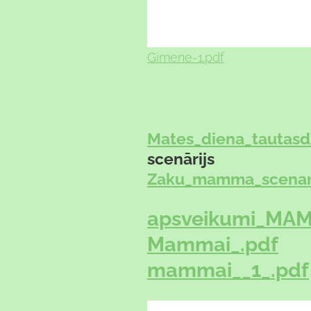
Gimene-1.pdf
Mates_diena_tautasd
scenārijs
Zaku_mamma_scenari
apsveikumi_MAM
Mammai_.pdf
mammai__1_.pdf