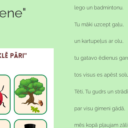
lego un badmintonu.
ene"
Tu māki uzcept gaļu,
un kartupeļus ar olu,
tu gatavo ēdienus gar
tos visus es apēst solu
Tēti, Tu gudrs un strād
par visu ģimeni gādā,
mēs kopā pļaujam zāli