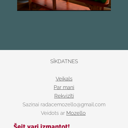
SĪKDATNES
Veikals
Par mani
Rekvizīti
Saziņai
radacemozello@gmail.com
Veidots ar
Mozello